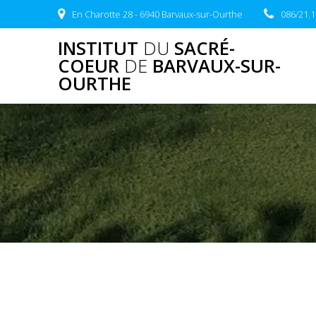
Skip
En Charotte 28 - 6940 Barvaux-sur-Ourthe
086/21.1
to
content
INSTITUT
DU
SACRÉ-
COEUR
DE
BARVAUX-SUR-
OURTHE