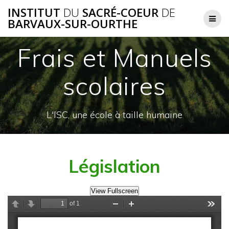
Skip
INSTITUT
DU
SACRÉ-COEUR
DE
to
BARVAUX-SUR-OURTHE
content
Frais et Manuels
scolaires
L'ISC, une école à taille humaine
Législation
View Fullscreen