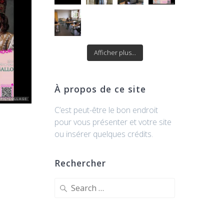
Afficher plus...
À propos de ce site
C’est peut-être le bon endroit
pour vous présenter et votre site
ou insérer quelques crédits.
Rechercher
Search
for: