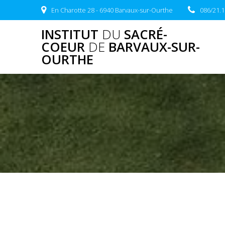
Skip
En Charotte 28 - 6940 Barvaux-sur-Ourthe
086/21.1
to
content
INSTITUT
DU
SACRÉ-
COEUR
DE
BARVAUX-SUR-
OURTHE