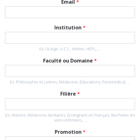
Email
*
Institution
*
Ex: ULiège, U.C.L., Helmo, HEPL, ...
Faculté ou Domaine
*
Ex: Philosophie et Lettres, Médecine, Éducations, Paramédical, ...
Filière
*
Ex: Histoire, Médecine dentaires, Enseignant en Français, Bachelier en
soins infirmiers, ...
Promotion
*