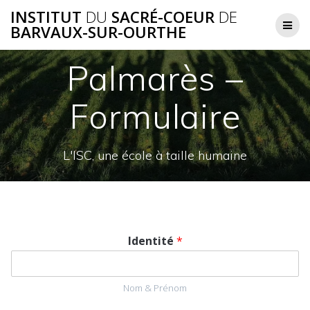
Skip
INSTITUT
DU
SACRÉ-COEUR
DE
to
BARVAUX-SUR-OURTHE
content
Palmarès –
Formulaire
L'ISC, une école à taille humaine
Identité
*
Nom & Prénom